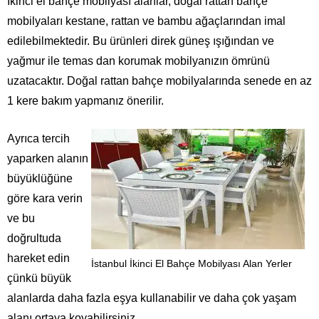
İkinci el bahçe mobilyası alanlar, doğal rattan bahçe
mobilyaları kestane, rattan ve bambu ağaçlarından imal
edilebilmektedir. Bu ürünleri direk güneş ışığından ve
yağmur ile temas dan korumak mobilyanızın ömrünü
uzatacaktır. Doğal rattan bahçe mobilyalarında senede en az
1 kere bakım yapmanız önerilir.
Ayrıca tercih
yaparken alanın
büyüklüğüne
göre kara verin
ve bu
doğrultuda
hareket edin
İstanbul İkinci El Bahçe Mobilyası Alan Yerler
çünkü büyük
alanlarda daha fazla eşya kullanabilir ve daha çok yaşam
alanı ortaya koyabilirsiniz.