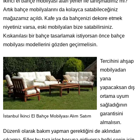
İkinci el bahçe mobilyası alan yerler ile tanışmadınız mı?
Artık bahçe mobilyalarını da kolayca satabileceğiniz
mağazamız açıldı. Kafe ya da bahçenizi dekore etmek
niyetiniz varsa, eski mobilyaları bize satabilirsiniz.
Kıskanılası bir bahçe tasarlamak istiyorsan önce bahçe
mobilyası modellerini gözden geçirmelisin.
Tercihini ahşap
mobilyadan
yana
yapacaksan dış
ortama uyum
sağladığının
garantisini
İstanbul İkinci El Bahçe Mobilyası Alım Satım
almalısın.
Düzenli olarak bakım yapman gerektiğini de aklından
çıkarma. Eğer bu tarz işler hoşuna gidiyorsa belki senin için