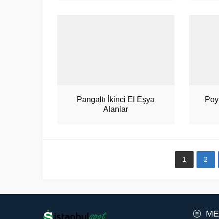
Pangaltı İkinci El Eşya
Poy
Alanlar
1
2
Müşteri Hizmetleri
ME