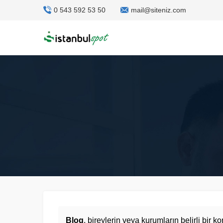
0 543 592 53 50
mail@siteniz.com
Blog
, bireylerin veya kurumların belirli bir 