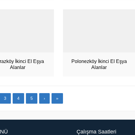
razköy İkinci El Eşya
Polonezköy İkinci El Eşya
Alanlar
Alanlar
3
4
5
›
»
NÜ
Çalışma Saatleri