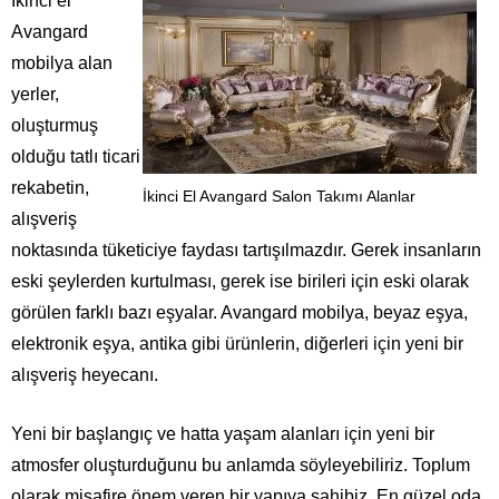
İkinci el
Avangard
mobilya alan
yerler,
oluşturmuş
olduğu tatlı ticari
rekabetin,
İkinci El Avangard Salon Takımı Alanlar
alışveriş
noktasında tüketiciye faydası tartışılmazdır. Gerek insanların
eski şeylerden kurtulması, gerek ise birileri için eski olarak
görülen farklı bazı eşyalar. Avangard mobilya, beyaz eşya,
elektronik eşya, antika gibi ürünlerin, diğerleri için yeni bir
alışveriş heyecanı.
Yeni bir başlangıç ve hatta yaşam alanları için yeni bir
atmosfer oluşturduğunu bu anlamda söyleyebiliriz. Toplum
olarak misafire önem veren bir yapıya sahibiz. En güzel oda,