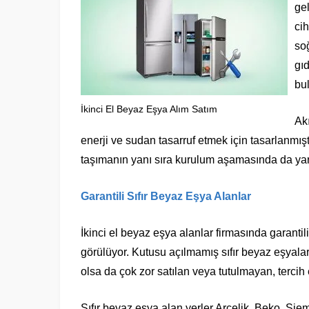
ge
ci
so
gıd
bu
İkinci El Beyaz Eşya Alım Satım
Akı
enerji ve sudan tasarruf etmek için tasarlanmışt
taşımanın yanı sıra kurulum aşamasında da ya
Garantili Sıfır Beyaz Eşya Alanlar
İkinci el beyaz eşya alanlar firmasında garantil
görülüyor. Kutusu açılmamış sıfır beyaz eşyalar, 
olsa da çok zor satılan veya tutulmayan, terci
Sıfır beyaz eşya alan yerler Arçelik, Beko, Sieme