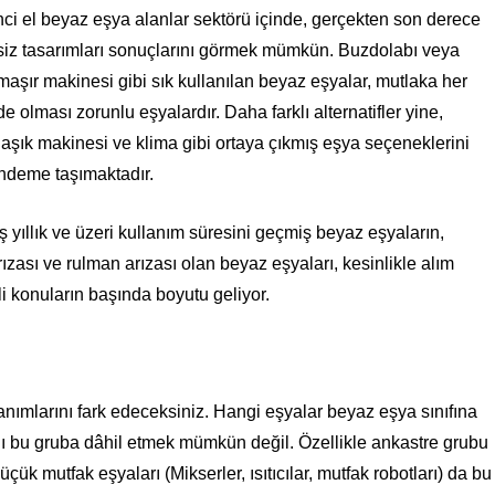
inci el beyaz eşya alanlar sektörü içinde, gerçekten son derece
siz tasarımları sonuçlarını görmek mümkün. Buzdolabı veya
maşır makinesi gibi sık kullanılan beyaz eşyalar, mutlaka her
e olması zorunlu eşyalardır. Daha farklı alternatifler yine,
laşık makinesi ve klima gibi ortaya çıkmış eşya seçeneklerini
ndeme taşımaktadır.
 yıllık ve üzeri kullanım süresini geçmiş beyaz eşyaların,
rızası ve rulman arızası olan beyaz eşyaları, kesinlikle alım
 konuların başında boyutu geliyor.
zanımlarını fark edeceksiniz. Hangi eşyalar beyaz eşya sınıfına
ını bu gruba dâhil etmek mümkün değil. Özellikle ankastre grubu
üçük mutfak eşyaları (Mikserler, ısıtıcılar, mutfak robotları) da bu