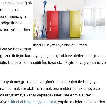
k, satmak istediğiniz
debilirsiniz.
 kazanmanız için
i bölgesindeki
pazarını yönlendiren
İkinci El Beyaz Eşya Alanlar Firması
i var ve her zaman
gilizce iletişim kurmaya çalışırken, farklı ev aletlerine İngilizce
lir. Bu, özellikle anadili İngilizce olan kişilerle yaşıyorsanız ve
e hayatı meşgul olabilir ve günün tüm talepleri ile her şeye
man bulmak zor olabilir. Yemek pişirmekten temizlemeye ve
aşır yıkamaya kadar yapılacak işler listelerimiz sürekli
yüyor.
İkinci el beyaz eşya alanlar
, yapılacak işlerin üstesinden