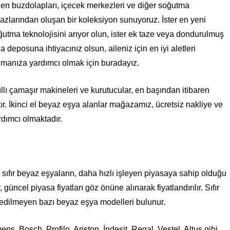
len buzdolapları, içecek merkezleri ve diğer soğutma
hazlarından oluşan bir koleksiyon sunuyoruz. İster en yeni
ğutma teknolojisini arıyor olun, ister ek taze veya dondurulmuş
a deposuna ihtiyacınız olsun, aileniz için en iyi aletleri
lmanıza yardımcı olmak için buradayız.
llı çamaşır makineleri ve kurutucular, en başından itibaren
ır. İkinci el beyaz eşya alanlar mağazamız, ücretsiz nakliye ve
rdımcı olmaktadır.
i sıfır beyaz eşyaların, daha hızlı işleyen piyasaya sahip olduğu
güncel piyasa fiyatları göz önüne alınarak fiyatlandırılır. Sıfır
h edilmeyen bazı beyaz eşya modelleri bulunur.
ns, Bosch, Profilo, Ariston, İndesit, Regal, Vestel, Altus gibi