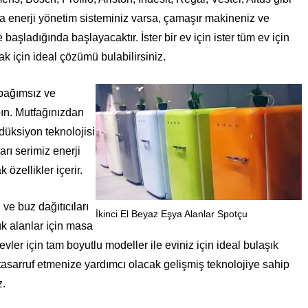
ca enerji yönetim sisteminiz varsa, çamaşır makineniz ve
aşladığında başlayacaktır. İster bir ev için ister tüm ev için
k için ideal çözümü bulabilirsiniz.
 bağımsız ve
ın. Mutfağınızdan
düksiyon teknolojisi
arı serimiz enerji
 özellikler içerir.
 ve buz dağıtıcıları
İkinci El Beyaz Eşya Alanlar Spotçu
k alanlar için masa
ler için tam boyutlu modeller ile eviniz için ideal bulaşık
tasarruf etmenize yardımcı olacak gelişmiş teknolojiye sahip
z.