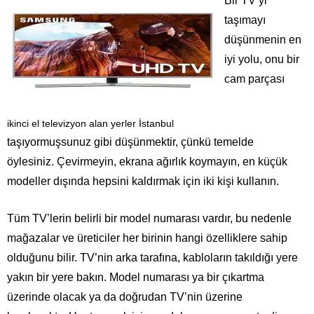
Bir TV’yi
taşımayı
düşünmenin en
iyi yolu, onu bir
cam parçası
ikinci el televizyon alan yerler İstanbul
taşıyormuşsunuz gibi düşünmektir, çünkü temelde
Müşteri Hizmetleri
öylesiniz. Çevirmeyin, ekrana ağırlık koymayın, en küçük
modeller dışında hepsini kaldırmak için iki kişi kullanın.
Tüm TV’lerin belirli bir model numarası vardır, bu nedenle
mağazalar ve üreticiler her birinin hangi özelliklere sahip
olduğunu bilir. TV’nin arka tarafına, kabloların takıldığı yere
yakın bir yere bakın. Model numarası ya bir çıkartma
Cevap Yaz
üzerinde olacak ya da doğrudan TV’nin üzerine