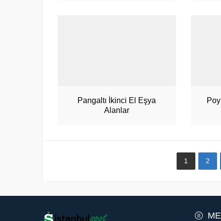
Pangaltı İkinci El Eşya
Poy
Alanlar
1
2
Müşteri Hizmetleri
ME