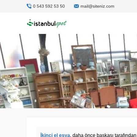
0 543 592 53 50
mail@siteniz.com
İkinci el eşya
, daha önce başkası tarafından 