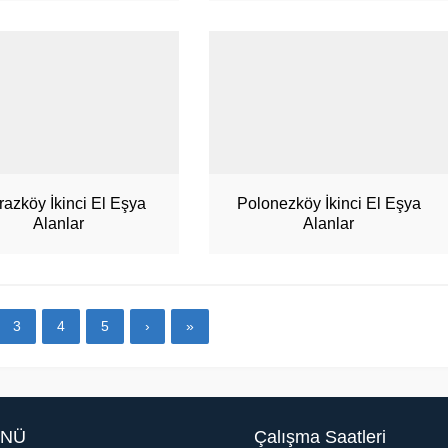
razköy İkinci El Eşya
Polonezköy İkinci El Eşya
Alanlar
Alanlar
3
4
5
›
»
NÜ
Çalışma Saatleri