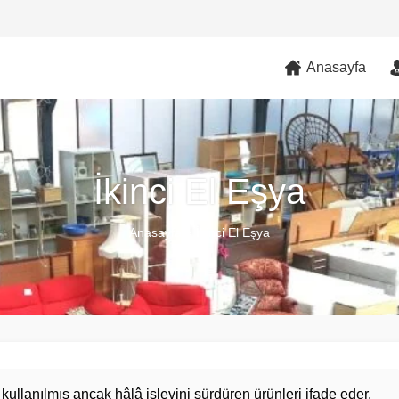
Anasayfa
İkinci El Eşya
Anasayfa
»
İkinci El Eşya
kullanılmış ancak hâlâ işlevini sürdüren ürünleri ifade eder.