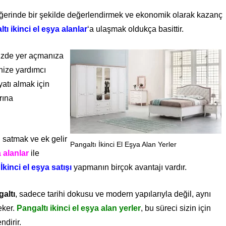
değerinde bir şekilde değerlendirmek ve ekonomik olarak kazanç
tı ikinci el eşya alanlar
‘a ulaşmak oldukça basittir.
nizde yer açmanıza
nize yardımcı
yatı almak için
rına
 satmak ve ek gelir
Pangaltı İkinci El Eşya Alan Yerler
a alanlar
ile
.
İkinci el eşya satışı
yapmanın birçok avantajı vardır.
altı
, sadece tarihi dokusu ve modern yapılarıyla değil, aynı
eker.
Pangaltı ikinci el eşya alan yerler
, bu süreci sizin için
ndirir.