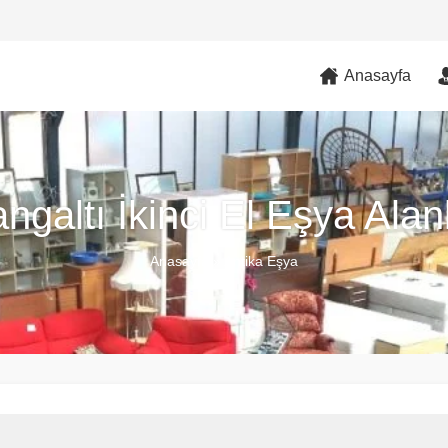
Anasayfa
ngaltı İkinci El Eşya Alan
Anasayfa
»
Antika Eşya