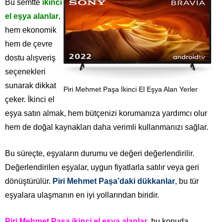
Bu semtte
ikinci
el eşya alanlar
,
hem ekonomik
hem de çevre
dostu alışveriş
seçenekleri
sunarak dikkat
Piri Mehmet Paşa İkinci El Eşya Alan Yerler
çeker. İkinci el
eşya satın almak, hem bütçenizi korumanıza yardımcı olur
hem de doğal kaynakları daha verimli kullanmanızı sağlar.
Bu süreçte, eşyaların durumu ve değeri değerlendirilir.
Değerlendirilen eşyalar, uygun fiyatlarla satılır veya geri
dönüştürülür.
Piri Mehmet Paşa’daki dükkanlar
, bu tür
eşyalara ulaşmanın en iyi yollarından biridir.
Piri Mehmet Paşa ikinci el eşya alanlar
, bu konuda