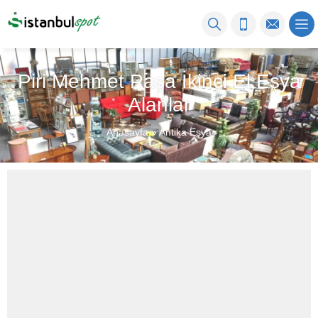
Piri Mehmet Paşa İkinci El Eşya
Alanlar
Anasayfa
»
Antika Eşya