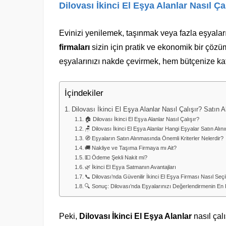
Dilovası İkinci El Eşya Alanlar Nasıl Ça
Evinizi yenilemek, taşınmak veya fazla eşyalar
firmaları
sizin için pratik ve ekonomik bir çözü
eşyalarınızı nakde çevirmek, hem bütçenize kat
İçindekiler
Dilovası İkinci El Eşya Alanlar Nasıl Çalışır? Satın 
🏠 Dilovası İkinci El Eşya Alanlar Nasıl Çalışır?
🪑 Dilovası İkinci El Eşya Alanlar Hangi Eşyalar Satın Alını
🧭 Eşyaların Satın Alınmasında Önemli Kriterler Nelerdir?
🚚 Nakliye ve Taşıma Firmaya mı Ait?
💵 Ödeme Şekli Nakit mi?
🌿 İkinci El Eşya Satmanın Avantajları
📞 Dilovası’nda Güvenilir İkinci El Eşya Firması Nasıl Seçil
🔍 Sonuç: Dilovası’nda Eşyalarınızı Değerlendirmenin En 
Peki,
Dilovası İkinci El Eşya Alanlar
nasıl çalı