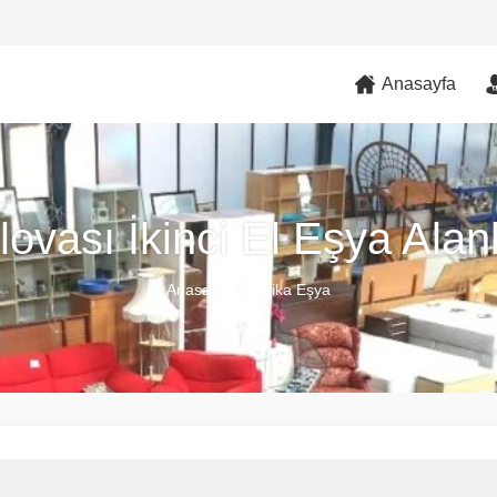
Anasayfa
lovası İkinci El Eşya Alan
Anasayfa
»
Antika Eşya