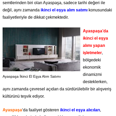
semtlerinden biri olan Ayaspaşa, sadece tarihi değeri ile
değil, aynı zamanda
ikinci el eşya alım satımı
konusundaki
faaliyetleriyle de dikkat çekmektedir.
Ayaspaşa’da
ikinci el eşya
alımı yapan
işletmeler
,
bölgedeki
ekonomik
dinamizmi
Ayaspaşa İkinci El Eşya Alım Satımı
desteklerken,
aynı zamanda çevresel açıdan da sürdürülebilir bir alışveriş
kültürünü teşvik ediyor.
Ayaspaşa
‘da faaliyet gösteren
ikinci el eşya alıcıları
,