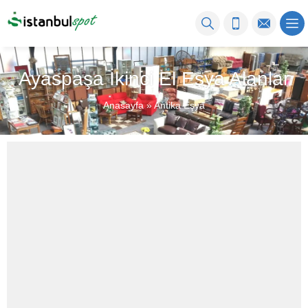
Ayaspaşa İkinci El Eşya Alanlar
Anasayfa
»
Antika Eşya