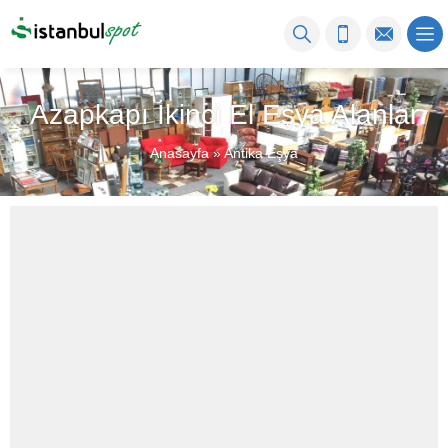
Azapkapı İkinci El Eşya Alanlar
Anasayfa
»
Antika Eşya