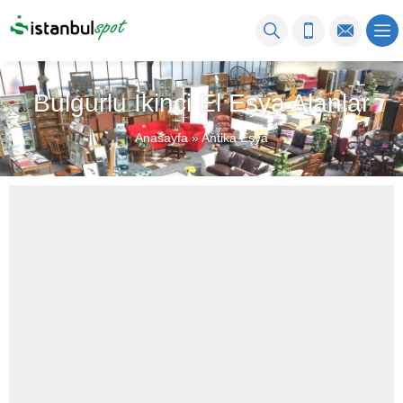
Bulgurlu İkinci El Eşya Alanlar
Anasayfa
»
Antika Eşya