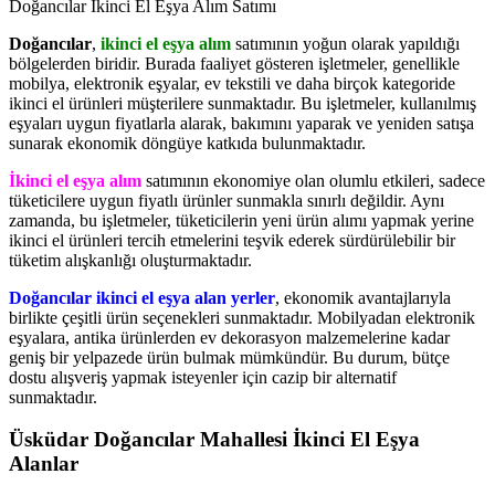
Doğancılar İkinci El Eşya Alım Satımı
Doğancılar
,
ikinci el eşya alım
satımının yoğun olarak yapıldığı
bölgelerden biridir. Burada faaliyet gösteren işletmeler, genellikle
mobilya, elektronik eşyalar, ev tekstili ve daha birçok kategoride
ikinci el ürünleri müşterilere sunmaktadır. Bu işletmeler, kullanılmış
eşyaları uygun fiyatlarla alarak, bakımını yaparak ve yeniden satışa
sunarak ekonomik döngüye katkıda bulunmaktadır.
İkinci el eşya alım
satımının ekonomiye olan olumlu etkileri, sadece
tüketicilere uygun fiyatlı ürünler sunmakla sınırlı değildir. Aynı
zamanda, bu işletmeler, tüketicilerin yeni ürün alımı yapmak yerine
ikinci el ürünleri tercih etmelerini teşvik ederek sürdürülebilir bir
tüketim alışkanlığı oluşturmaktadır.
Doğancılar ikinci el eşya alan yerler
, ekonomik avantajlarıyla
birlikte çeşitli ürün seçenekleri sunmaktadır. Mobilyadan elektronik
eşyalara, antika ürünlerden ev dekorasyon malzemelerine kadar
geniş bir yelpazede ürün bulmak mümkündür. Bu durum, bütçe
dostu alışveriş yapmak isteyenler için cazip bir alternatif
sunmaktadır.
Üsküdar Doğancılar Mahallesi İkinci El Eşya
Alanlar