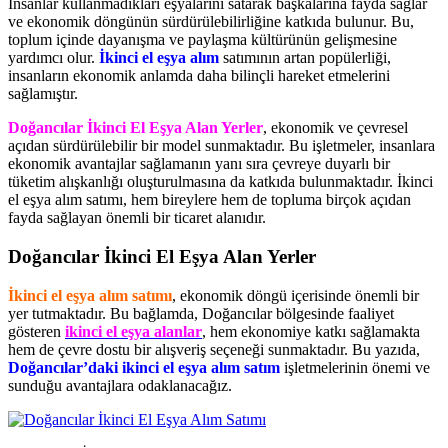
İnsanlar kullanmadıkları eşyalarını satarak başkalarına fayda sağlar
ve ekonomik döngünün sürdürülebilirliğine katkıda bulunur. Bu,
toplum içinde dayanışma ve paylaşma kültürünün gelişmesine
yardımcı olur.
İkinci el eşya alım
satımının artan popülerliği,
insanların ekonomik anlamda daha bilinçli hareket etmelerini
sağlamıştır.
Doğancılar İkinci El Eşya Alan Yerler
, ekonomik ve çevresel
açıdan sürdürülebilir bir model sunmaktadır. Bu işletmeler, insanlara
ekonomik avantajlar sağlamanın yanı sıra çevreye duyarlı bir
tüketim alışkanlığı oluşturulmasına da katkıda bulunmaktadır. İkinci
el eşya alım satımı, hem bireylere hem de topluma birçok açıdan
fayda sağlayan önemli bir ticaret alanıdır.
Doğancılar İkinci El Eşya Alan Yerler
İkinci el eşya alım satımı
, ekonomik döngü içerisinde önemli bir
yer tutmaktadır. Bu bağlamda, Doğancılar bölgesinde faaliyet
gösteren
ikinci el eşya alanlar
, hem ekonomiye katkı sağlamakta
hem de çevre dostu bir alışveriş seçeneği sunmaktadır. Bu yazıda,
Doğancılar’daki ikinci el eşya alım satım
işletmelerinin önemi ve
sunduğu avantajlara odaklanacağız.