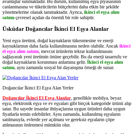
avantajlar sunmaktadır. Bu durum, kullanılmış eşya piyasasının
canlanmasına ve tüketicilerin bütçelerini daha etkin bir şekilde
yönetmelerine olanak tanımaktadır. Ayrıca,
ikinci el eşya alım
satımı
çevresel açıdan da önemli bir role sahiptir.
Üsküdar Doğancılar İkinci El Eşya Alanlar
Yeni eşya üretimi, doğal kaynakların tükenmesine ve enerji
kaynaklarının daha fazla kullanılmasına neden olabilir. Ancak
ikinci
el eşya alım satımı
, mevcut ürünlerin tekrar kullanılmasını
sağlayarak yeni üretimin önüne geçebilir. Bu da enerji tasarrufu ve
doğal kaynakların korunması anlamına gelir.
İkinci el eşya alım
satımı
, aynı zamanda sosyal bir dayanışma örneği de sunar.
Doğancılar İkinci El Eşya Alan Yerler
Doğancılar İkinci El Eşya Alanlar
, genellikle mobilya, beyaz
eşya, elektronik eşya ve ev eşyaları gibi birçok kategoride ürünü alıp
satar. Bu sayede insanlar ihtiyaçlarına uygun ürünleri daha uygun
fiyatlarla temin edebilirler. Aynı zamanda, kullanılmış eşyaların
satılmasıyla, evlerde yer açılması ve gereksiz eşyaların çöpe
atılmasının önlenmesi mümkün olur.