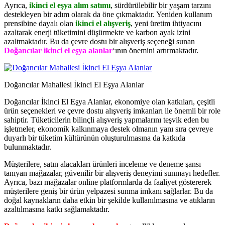
Ayrıca,
ikinci el eşya alım satımı
, sürdürülebilir bir yaşam tarzını
destekleyen bir adım olarak da öne çıkmaktadır. Yeniden kullanım
prensibine dayalı olan
ikinci el alışveriş
, yeni üretim ihtiyacını
azaltarak enerji tüketimini düşürmekte ve karbon ayak izini
azaltmaktadır. Bu da çevre dostu bir alışveriş seçeneği sunan
Doğancılar ikinci el eşya alanlar
‘ının önemini artırmaktadır.
Doğancılar Mahallesi İkinci El Eşya Alanlar
Doğancılar İkinci El Eşya Alanlar, ekonomiye olan katkıları, çeşitli
ürün seçenekleri ve çevre dostu alışveriş imkanları ile önemli bir role
sahiptir. Tüketicilerin bilinçli alışveriş yapmalarını teşvik eden bu
işletmeler, ekonomik kalkınmaya destek olmanın yanı sıra çevreye
duyarlı bir tüketim kültürünün oluşturulmasına da katkıda
bulunmaktadır.
Müşterilere, satın alacakları ürünleri inceleme ve deneme şansı
tanıyan mağazalar, güvenilir bir alışveriş deneyimi sunmayı hedefler.
Ayrıca, bazı mağazalar online platformlarda da faaliyet göstererek
müşterilere geniş bir ürün yelpazesi sunma imkanı sağlarlar. Bu da
doğal kaynakların daha etkin bir şekilde kullanılmasına ve atıkların
azaltılmasına katkı sağlamaktadır.