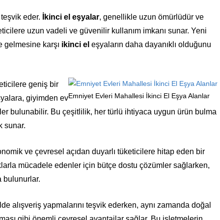
teşvik eder.
İkinci el eşyalar
, genellikle uzun ömürlüdür ve
üketicilere uzun vadeli ve güvenilir kullanım imkanı sunar. Yeni
le gelmesine karşı
ikinci el
eşyaların daha dayanıklı olduğunu
keticilere geniş bir
Emniyet Evleri Mahallesi İkinci El Eşya Alanlar
şyalara, giyimden ev
ler bulunabilir. Bu çeşitlilik, her türlü ihtiyaca uygun ürün bulma
k sunar.
onomik ve çevresel açıdan duyarlı tüketicilere hitap eden bir
klarla mücadele edenler için bütçe dostu çözümler sağlarken,
a bulunurlar.
şekilde alışveriş yapmalarını teşvik ederken, aynı zamanda doğal
ması gibi önemli çevresel avantajlar sağlar. Bu işletmelerin