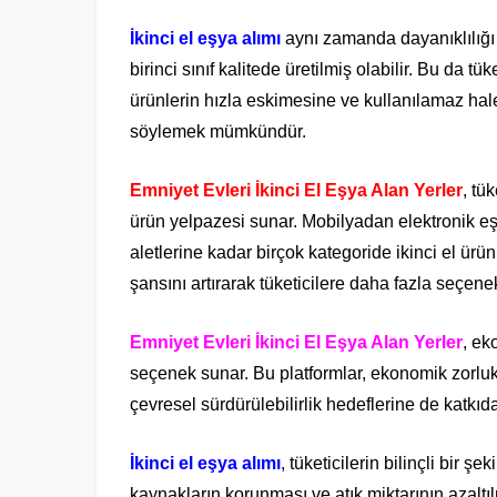
İkinci el eşya alımı
aynı zamanda dayanıklılığı 
birinci sınıf kalitede üretilmiş olabilir. Bu da t
ürünlerin hızla eskimesine ve kullanılamaz ha
söylemek mümkündür.
Emniyet Evleri İkinci El Eşya Alan Yerler
, tü
ürün yelpazesi sunar. Mobilyadan elektronik e
aletlerine kadar birçok kategoride ikinci el ürün
şansını artırarak tüketicilere daha fazla seçene
Emniyet Evleri İkinci El Eşya Alan Yerler
, ek
seçenek sunar. Bu platformlar, ekonomik zorlu
çevresel sürdürülebilirlik hedeflerine de katkıd
İkinci el eşya alımı
, tüketicilerin bilinçli bir 
kaynakların korunması ve atık miktarının azaltıl