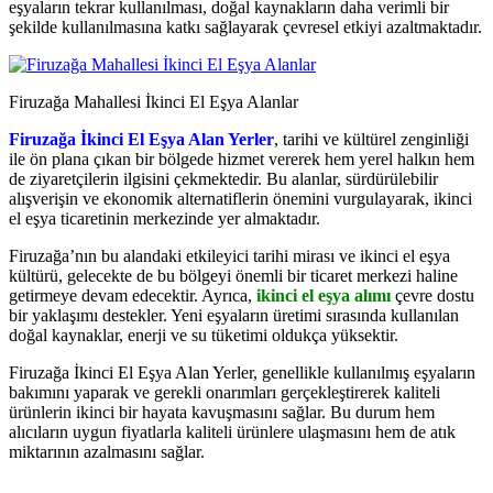
eşyaların tekrar kullanılması, doğal kaynakların daha verimli bir
şekilde kullanılmasına katkı sağlayarak çevresel etkiyi azaltmaktadır.
Firuzağa Mahallesi İkinci El Eşya Alanlar
Firuzağa İkinci El Eşya Alan Yerler
, tarihi ve kültürel zenginliği
ile ön plana çıkan bir bölgede hizmet vererek hem yerel halkın hem
de ziyaretçilerin ilgisini çekmektedir. Bu alanlar, sürdürülebilir
alışverişin ve ekonomik alternatiflerin önemini vurgulayarak, ikinci
el eşya ticaretinin merkezinde yer almaktadır.
Firuzağa’nın bu alandaki etkileyici tarihi mirası ve ikinci el eşya
kültürü, gelecekte de bu bölgeyi önemli bir ticaret merkezi haline
getirmeye devam edecektir. Ayrıca,
ikinci el eşya alımı
çevre dostu
bir yaklaşımı destekler. Yeni eşyaların üretimi sırasında kullanılan
doğal kaynaklar, enerji ve su tüketimi oldukça yüksektir.
Firuzağa İkinci El Eşya Alan Yerler, genellikle kullanılmış eşyaların
bakımını yaparak ve gerekli onarımları gerçekleştirerek kaliteli
ürünlerin ikinci bir hayata kavuşmasını sağlar. Bu durum hem
alıcıların uygun fiyatlarla kaliteli ürünlere ulaşmasını hem de atık
miktarının azalmasını sağlar.