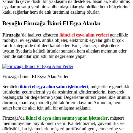
zamanda çevre dostu bir yaklaşımı da destekler. İnsanlar, kullanılmış
eşyalarını satıp yeni bir sahibe ulaşmalarıyla birlikte hem bütçelerine
katkı sağlarlar hem de atık üretimini azaltmış olurlar.
Beyoğlu Firuzağa İkinci El Eşya Alanlar
Firuzağa
‘da faaliyet gösteren
ikinci el eşya alım yerleri
genellikle
mobilya, ev eşyaları, antika objeler, elektronik eşyalar gibi birçok
farklı kategoride ürünleri kabul eder. Bu işletmeler, müşterilere
uygun fiyatlarla kaliteli ürünler sunarak hem alıcıları memnun eder
hem de satıcılar için adil bir değerleme yapar.
Firuzağa İkinci El Eşya Alan Yerler
Semtteki
ikinci el eşya alım satım işletmeleri
, müşterilere genellikle
ürünlerini getirmelerini ya da resimlerini göndermelerini isteyerek
başlangıçta bir değerleme yapar. Değerleme süreci genellikle ürünün
durumu, markası, modeli gibi faktörlere dayanır. Ardından, hem
satıcı hem de alıcı için adil bir anlaşma sağlanır.
Firuzağa’da
ikinci el eşya alım satımı yapan işletmeler
, müşteri
memnuniyetine büyük önem verir. Kaliteli hizmet, güvenilirlik ve
dürüstlük, bu işletmelerin müşteri portföyünü genişletmelerine ve