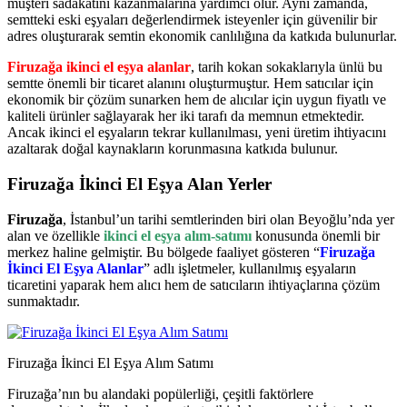
müşteri sadakatini kazanmalarına yardımcı olur. Aynı zamanda,
semtteki eski eşyaları değerlendirmek isteyenler için güvenilir bir
adres oluşturarak semtin ekonomik canlılığına da katkıda bulunurlar.
Firuzağa ikinci el eşya alanlar
, tarih kokan sokaklarıyla ünlü bu
semtte önemli bir ticaret alanını oluşturmuştur. Hem satıcılar için
ekonomik bir çözüm sunarken hem de alıcılar için uygun fiyatlı ve
kaliteli ürünler sağlayarak her iki tarafı da memnun etmektedir.
Ancak ikinci el eşyaların tekrar kullanılması, yeni üretim ihtiyacını
azaltarak doğal kaynakların korunmasına katkıda bulunur.
Firuzağa İkinci El Eşya Alan Yerler
Firuzağa
, İstanbul’un tarihi semtlerinden biri olan Beyoğlu’nda yer
alan ve özellikle
ikinci el eşya alım-satımı
konusunda önemli bir
merkez haline gelmiştir. Bu bölgede faaliyet gösteren “
Firuzağa
İkinci El Eşya Alanlar
” adlı işletmeler, kullanılmış eşyaların
ticaretini yaparak hem alıcı hem de satıcıların ihtiyaçlarına çözüm
sunmaktadır.
Firuzağa İkinci El Eşya Alım Satımı
Firuzağa’nın bu alandaki popülerliği, çeşitli faktörlere