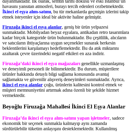
dayanmaktadır. İlk olarak, semtin tarihi dokusu ve eski İstanbul’un
havasını yansıtan atmosferi, burayı tercih edenleri cezbetmektedir.
İkinci el eşya alım-satımı
, bu tür mekanlarda geçmişin izlerini takip
etmek isteyenler için ideal bir aktivite haline gelmiştir.
Firuzağa ikinci el eşya alanlar
, geniş bir ürün yelpazesi
sunmaktadır. Mobilyadan beyaz eşyalara, antikadan retro tasarımlara
kadar birçok kategoride ürün bulunmaktadır. Bu çeşitlilik, alıcıların
ve satıcıların ihtiyaçlarına uygun seçenekler sunarak herkesin
beklentilerini karşılamayı hedeflemektedir. Bu da atık miktarını
azaltarak çevre üzerindeki negatif etkileri en aza indirir.
Firuzağa’daki ikinci el eşya mağazaları
genellikle uzmanlaşmış
ve deneyimli personeli ile bilinmektedir. Bu durum, müşterilere
ürünler hakkında detaylı bilgi sağlama konusunda avantaj
sağlamakta ve güvenilir alışveriş deneyimleri sunmaktadır. Ayrıca,
ikinci el eşya alanlar
çoğu, ürünlerin kalitesini kontrol etmek ve
müşteri memnuniyetini artırmak adına özenli bir şekilde hizmet
vermektedir.
Beyoğlu Firuzağa Mahallesi İkinci El Eşya Alanlar
Firuzağa’da ikinci el eşya alım-satımı yapan işletmeler
, sadece
ekonomik bir seçenek sunmakla kalmayıp aynı zamanda
sürdürülebilir tüketim anlayışını desteklemektedir. Kullanılmış