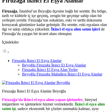
Firuzağa İkinci El Eşya Alanlar
Firuzağa
, İstanbul’un Beyoğlu ilçesine bağlı bir semttir. Bu bölge,
tarih ve kültürle iç içe geçmiş, zengin bir geçmişe sahip olan bir
yerleşim yeridir. Firuzağa’nın sokakları, eski ve tarihi dokusunu
koruyarak günümüze kadar gelmiştir. Bu semtte, eski eşyalara olan
ilgi ve talep oldukça yüksektir.
İkinci el eşya alım satım işleri
de
Firuzağa’da yaygın bir ticaret alanı olmuştur.
İçindekiler
Firuzağa İkinci El Eşya Alanlar
Beyoğlu Firuzağa İkinci El Eşya Alanlar
Firuzağa İkinci El Eşya Alan Yerler
Beyoğlu Firuzağa Mahallesi İkinci El Eşya Alanlar
Firuzağa İkinci El Eşya Alanlar Beyoğlu
Firuzağa’da ikinci el eşya alımı yapan işletmeler
, bireysel
müşterilere ve işletmelere hizmet vermektedir.
İkinci el eşya alım
satım işi
, sadece ekonomik bir çözüm sunmakla kalmaz, aynı