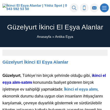
Güzelyurt İkinci El Eşya Alanlar
Anasayfa
»
Antika Eşya
Güzelyurt İkinci El Eşya Alanlar
Güzelyurt
, Türkiye’nin birçok şehrinde olduğu gibi,
ikinci el
eşya alım-satımı
konusunda faaliyet gösteren birçok
işletmeye ev sahipliği yapmaktadır.
İkinci el eşya alımı
,
ekonomik durumu daha uygun olan insanların ihtiyaçlarını
karşılamak, çevreye duyarlılık göstermek ve sürdürülebilir
tüketim anlayışına katkıda bulunmak açısından önemli bir