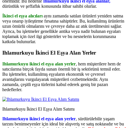
önemlidir. Bu nedenle
Ihlamurkuyu ikinci el eşya alanlar,
dürüstlük ve şeffaflık konusunda itibar sahibi olurlar.
İkinci el eşya alıcıları
aynı zamanda satılan ürünleri yeniden satma
veya onarıp iyileştirme fırsatına sahiptirler. Bu, kullanılmış ürünlerin
uzun ömürlü olmalarını ve çevreye daha az atık üretilmesini sağlar.
Ayrıca, bu işletmeler genellikle antika veya nadir bulunan eşyaları
toplamak için özel ilgi gösterirler ve bu nesnelerin korunmasına
katkıda bulunurlar.
Ihlamurkuyu İkinci El Eşya Alan Yerler
Ihlamurkuyu ikinci el eşya alan yerler
, hem müşterilere hem de
satıcılarına birçok fayda sunan önemli bir iş sektörünü temsil eder.
Bu işletmeler, kullanılmış eşyaların ekonomik ve çevresel
avantajlarını vurgulayarak müşterileri cezbetmektedir. Aynı
zamanda, çeşitli eşya türlerini kabul ederek geniş bir pazarı
hedeflerler.
Ihlamurkuyu İkinci El Eşya Alım Satımı
Ihlamurkuyu ikinci el eşya alan yerler
, sürdürülebilir yaşam
tarzını benimseyenler için ideal bir alışveriş ve satış noktasıdır ve bu