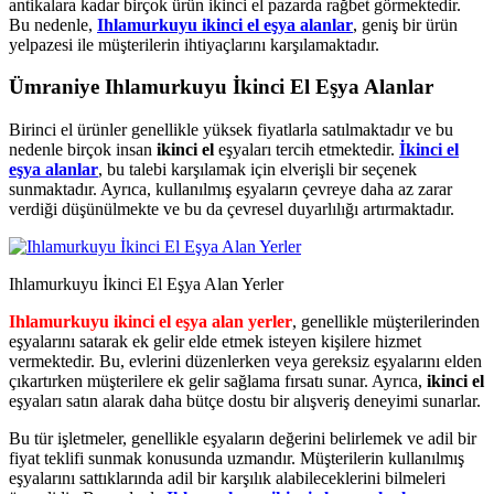
antikalara kadar birçok ürün ikinci el pazarda rağbet görmektedir.
Bu nedenle,
Ihlamurkuyu ikinci el eşya alanlar
, geniş bir ürün
yelpazesi ile müşterilerin ihtiyaçlarını karşılamaktadır.
Ümraniye Ihlamurkuyu İkinci El Eşya Alanlar
Birinci el ürünler genellikle yüksek fiyatlarla satılmaktadır ve bu
nedenle birçok insan
ikinci el
eşyaları tercih etmektedir.
İkinci el
eşya alanlar
, bu talebi karşılamak için elverişli bir seçenek
sunmaktadır. Ayrıca, kullanılmış eşyaların çevreye daha az zarar
verdiği düşünülmekte ve bu da çevresel duyarlılığı artırmaktadır.
Ihlamurkuyu İkinci El Eşya Alan Yerler
Ihlamurkuyu ikinci el eşya alan yerler
, genellikle müşterilerinden
eşyalarını satarak ek gelir elde etmek isteyen kişilere hizmet
vermektedir. Bu, evlerini düzenlerken veya gereksiz eşyalarını elden
çıkartırken müşterilere ek gelir sağlama fırsatı sunar. Ayrıca,
ikinci el
eşyaları satın alarak daha bütçe dostu bir alışveriş deneyimi sunarlar.
Bu tür işletmeler, genellikle eşyaların değerini belirlemek ve adil bir
fiyat teklifi sunmak konusunda uzmandır. Müşterilerin kullanılmış
eşyalarını sattıklarında adil bir karşılık alabileceklerini bilmeleri