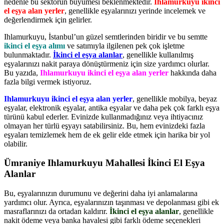
nedenle bu sektörün büyümesi beklenmektedir.
Ihlamurkuyu ikinci
el eşya alan yerler
, genellikle eşyalarınızı yerinde incelemek ve
değerlendirmek için gelirler.
Ihlamurkuyu, İstanbul’un güzel semtlerinden biridir ve bu semtte
ikinci el eşya alımı
ve satımıyla ilgilenen pek çok işletme
bulunmaktadır.
İkinci el eşya alanlar
, genellikle kullanılmış
eşyalarınızı nakit paraya dönüştürmeniz için size yardımcı olurlar.
Bu yazıda,
Ihlamurkuyu ikinci el eşya alan yerler
hakkında daha
fazla bilgi vermek istiyoruz.
Ihlamurkuyu ikinci el eşya alan yerler
, genellikle mobilya, beyaz
eşyalar, elektronik eşyalar, antika eşyalar ve daha pek çok farklı eşya
türünü kabul ederler. Evinizde kullanmadığınız veya ihtiyacınız
olmayan her türlü eşyayı satabilirsiniz. Bu, hem evinizdeki fazla
eşyaları temizlemek hem de ek gelir elde etmek için harika bir yol
olabilir.
Ümraniye Ihlamurkuyu Mahallesi İkinci El Eşya
Alanlar
Bu, eşyalarınızın durumunu ve değerini daha iyi anlamalarına
yardımcı olur. Ayrıca, eşyalarınızın taşınması ve depolanması gibi ek
masraflarınızı da ortadan kaldırır.
İkinci el eşya alanlar
, genellikle
nakit ödeme veya banka havalesi gibi farklı ödeme seçenekleri