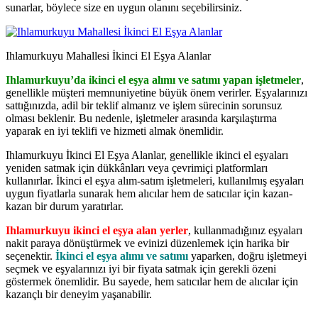
sunarlar, böylece size en uygun olanını seçebilirsiniz.
Ihlamurkuyu Mahallesi İkinci El Eşya Alanlar
Ihlamurkuyu’da ikinci el eşya alımı ve satımı yapan işletmeler
,
genellikle müşteri memnuniyetine büyük önem verirler. Eşyalarınızı
sattığınızda, adil bir teklif almanız ve işlem sürecinin sorunsuz
olması beklenir. Bu nedenle, işletmeler arasında karşılaştırma
yaparak en iyi teklifi ve hizmeti almak önemlidir.
Ihlamurkuyu İkinci El Eşya Alanlar, genellikle ikinci el eşyaları
yeniden satmak için dükkânları veya çevrimiçi platformları
kullanırlar. İkinci el eşya alım-satım işletmeleri, kullanılmış eşyaları
uygun fiyatlarla sunarak hem alıcılar hem de satıcılar için kazan-
kazan bir durum yaratırlar.
Ihlamurkuyu ikinci el eşya alan yerler
, kullanmadığınız eşyaları
nakit paraya dönüştürmek ve evinizi düzenlemek için harika bir
seçenektir.
İkinci el eşya alımı ve satımı
yaparken, doğru işletmeyi
seçmek ve eşyalarınızı iyi bir fiyata satmak için gerekli özeni
göstermek önemlidir. Bu sayede, hem satıcılar hem de alıcılar için
kazançlı bir deneyim yaşanabilir.