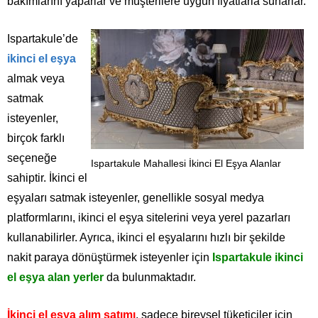
bakımlarını yaparlar ve müşterilere uygun fiyatlarla sunarlar.
Ispartakule’de
ikinci el eşya
almak veya
satmak
isteyenler,
birçok farklı
seçeneğe
Ispartakule Mahallesi İkinci El Eşya Alanlar
sahiptir. İkinci el
eşyaları satmak isteyenler, genellikle sosyal medya
platformlarını, ikinci el eşya sitelerini veya yerel pazarları
kullanabilirler. Ayrıca, ikinci el eşyalarını hızlı bir şekilde
nakit paraya dönüştürmek isteyenler için
Ispartakule ikinci
el eşya alan yerler
da bulunmaktadır.
İkinci el eşya alım satımı
, sadece bireysel tüketiciler için