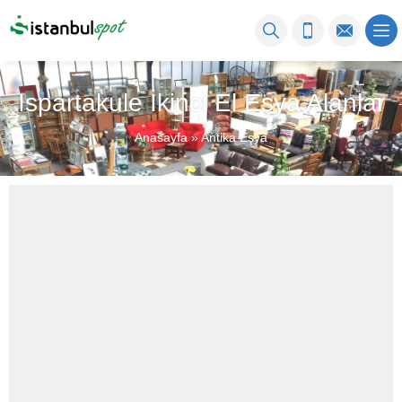
Ispartakule İkinci El Eşya Alanlar
Anasayfa
»
Antika Eşya