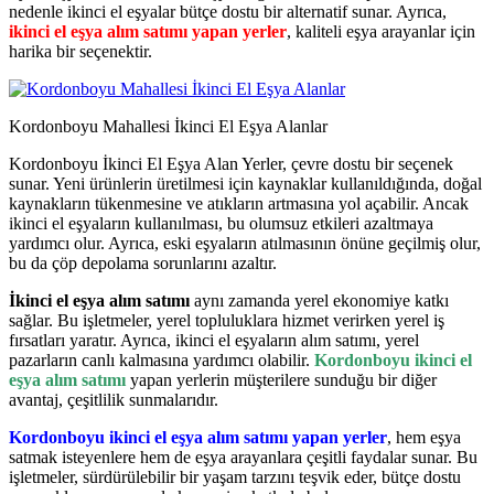
nedenle ikinci el eşyalar bütçe dostu bir alternatif sunar. Ayrıca,
ikinci el eşya alım satımı yapan yerler
, kaliteli eşya arayanlar için
harika bir seçenektir.
Kordonboyu Mahallesi İkinci El Eşya Alanlar
Kordonboyu İkinci El Eşya Alan Yerler, çevre dostu bir seçenek
sunar. Yeni ürünlerin üretilmesi için kaynaklar kullanıldığında, doğal
kaynakların tükenmesine ve atıkların artmasına yol açabilir. Ancak
ikinci el eşyaların kullanılması, bu olumsuz etkileri azaltmaya
yardımcı olur. Ayrıca, eski eşyaların atılmasının önüne geçilmiş olur,
bu da çöp depolama sorunlarını azaltır.
İkinci el eşya alım satımı
aynı zamanda yerel ekonomiye katkı
sağlar. Bu işletmeler, yerel topluluklara hizmet verirken yerel iş
fırsatları yaratır. Ayrıca, ikinci el eşyaların alım satımı, yerel
pazarların canlı kalmasına yardımcı olabilir.
Kordonboyu ikinci el
eşya alım satımı
yapan yerlerin müşterilere sunduğu bir diğer
avantaj, çeşitlilik sunmalarıdır.
Kordonboyu ikinci el eşya alım satımı yapan yerler
, hem eşya
satmak isteyenlere hem de eşya arayanlara çeşitli faydalar sunar. Bu
işletmeler, sürdürülebilir bir yaşam tarzını teşvik eder, bütçe dostu