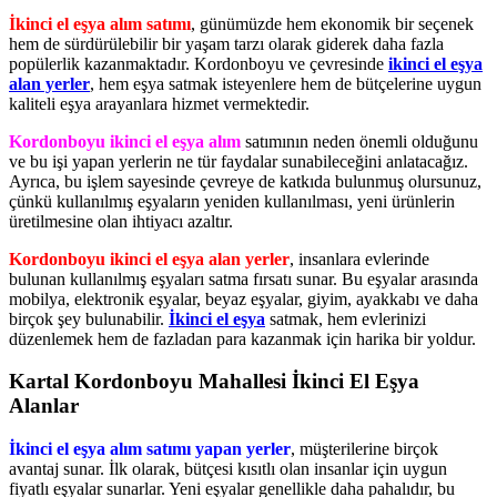
İkinci el eşya alım satımı
, günümüzde hem ekonomik bir seçenek
hem de sürdürülebilir bir yaşam tarzı olarak giderek daha fazla
popülerlik kazanmaktadır. Kordonboyu ve çevresinde
ikinci el eşya
alan yerler
, hem eşya satmak isteyenlere hem de bütçelerine uygun
kaliteli eşya arayanlara hizmet vermektedir.
Kordonboyu ikinci el eşya alım
satımının neden önemli olduğunu
ve bu işi yapan yerlerin ne tür faydalar sunabileceğini anlatacağız.
Ayrıca, bu işlem sayesinde çevreye de katkıda bulunmuş olursunuz,
çünkü kullanılmış eşyaların yeniden kullanılması, yeni ürünlerin
üretilmesine olan ihtiyacı azaltır.
Kordonboyu ikinci el eşya alan yerler
, insanlara evlerinde
bulunan kullanılmış eşyaları satma fırsatı sunar. Bu eşyalar arasında
mobilya, elektronik eşyalar, beyaz eşyalar, giyim, ayakkabı ve daha
birçok şey bulunabilir.
İkinci el eşya
satmak, hem evlerinizi
düzenlemek hem de fazladan para kazanmak için harika bir yoldur.
Kartal Kordonboyu Mahallesi İkinci El Eşya
Alanlar
İkinci el eşya alım satımı yapan yerler
, müşterilerine birçok
avantaj sunar. İlk olarak, bütçesi kısıtlı olan insanlar için uygun
fiyatlı eşyalar sunarlar. Yeni eşyalar genellikle daha pahalıdır, bu