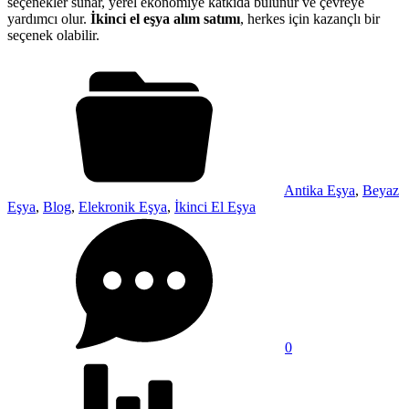
seçenekler sunar, yerel ekonomiye katkıda bulunur ve çevreye
yardımcı olur.
İkinci el eşya alım satımı
, herkes için kazançlı bir
seçenek olabilir.
Antika Eşya
,
Beyaz
Eşya
,
Blog
,
Elekronik Eşya
,
İkinci El Eşya
0