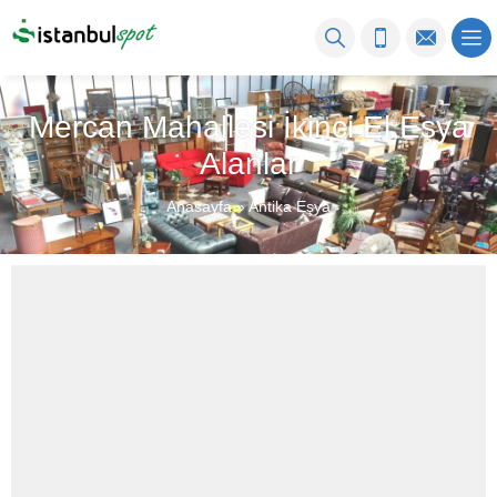
Mercan Mahallesi İkinci El Eşya
Alanlar
Anasayfa
»
Antika Eşya