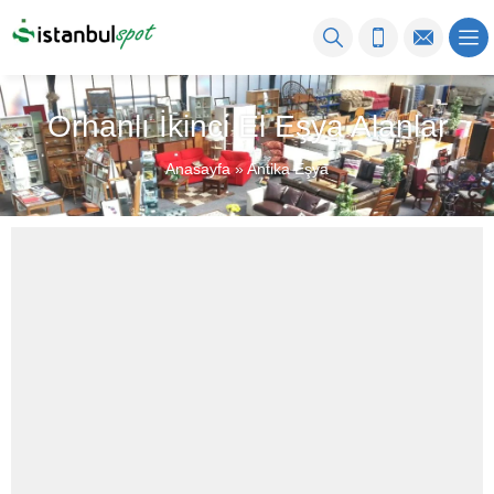
Orhanlı İkinci El Eşya Alanlar
Anasayfa
»
Antika Eşya