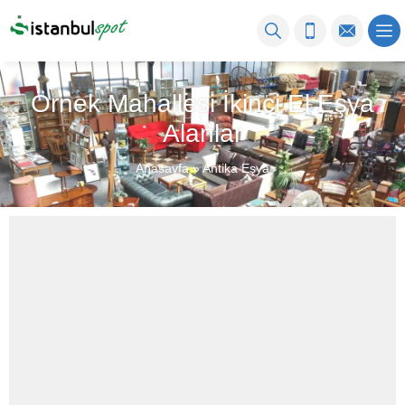
Örnek Mahallesi İkinci El Eşya
Alanlar
Anasayfa
»
Antika Eşya