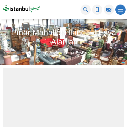
Pınar Mahallesi İkinci El Eşya
Alanlar
Anasayfa
»
Antika Eşya