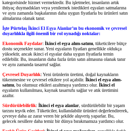
kategorisinde hizmet vermektedir. Bu işletmeler, insanların artık
ihtiyaç duymadıkları veya yenilemek istedikleri eşyaları satmalarına
ve aynı zamanda başkalarının daha uygun fiyatlarla bu ürünleri satın
almalarına olanak tanır.
İşte Pürtelaş İkinci El Eşya Alanlar’ın bu ekonomik ve çevresel
duyarlılıkla ilgili önemli bir rol oynadığı noktalar:
Ekonomik Faydalar
:
İkinci el eşya alım-satımı
, tüketicilere bütçe
dostu seçenekler sunar. Yeni eşyaların fiyatları genellikle oldukça
yüksektir, ancak ikinci el eşyalar daha uygun fiyatlarla temin
edilebilir. Bu, insanların daha fazla ürün satın almasına olanak tanır
ve aynı zamanda tasarruf sağlar.
Çevresel Duyarlılık
: Yeni ürünlerin üretimi, doğal kaynakların
tükenmesine ve çevresel etkilere yol açabilir.
İkinci el eşya alım-
satımı
, bu olumsuz etkileri azaltmaya yardımcı olur.
İkinci el
eşyaların kullanılması, kaynak tasarrufu sağlar ve atık üretimini
azaltır.
Sürdürülebilirlik
:
İkinci el eşya alanlar
, sürdürülebilir bir yaşam
tarzını teşvik eder. Tüketiciler, kullanılabilir ürünleri değerlendirerek,
çevreye daha az zarar veren bir şekilde alışveriş yaparlar. Bu,
gelecek nesillere daha temiz bir dünya bırakmamıza yardımcı olur.