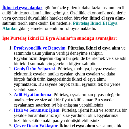
İkinci el eşya alanlar
, günümüzde giderek daha fazla insanın tercih
ettiği bir ticaret alanı haline gelmiştir. Özellikle ekonomik nedenlerle
veya çevresel duyarlılıkla hareket eden bireyler,
ikinci el eşya alım
-
satımını tercih etmektedir. Bu nedenle,
Pürtelaş İkinci El Eşya
Alanlar
gibi işletmeler önemli bir rol oynamaktadır.
İşte Pürtelaş İkinci El Eşya Alanlar’ın sunduğu avantajlar:
Profesyonellik ve Deneyim
:
Pürtelaş, ikinci el eşya alım
ve
satımında uzun yılların verdiği deneyime sahiptir.
Eşyalarınızın değerini doğru bir şekilde belirlemek ve size adil
bir teklif sunmak için gereken bilgiye sahiptir.
Geniş Ürün Yelpazesi
: Pürtelaş, mobilya, beyaz eşyalar,
elektronik eşyalar, antika eşyalar, giyim eşyaları ve daha
birçok farklı ürün kategorisinde ikinci el eşya alımı
yapmaktadır. Bu sayede birçok farklı eşyanızı tek bir yerde
satabilirsiniz.
Adil Fiyatlandırma
: Pürtelaş, eşyalarınızın piyasa değerini
analiz eder ve size adil bir fiyat teklifi sunar. Bu sayede
eşyalarınızı satarken iyi bir anlaşma yapabilirsiniz.
Hızlı ve Sorunsuz İşlem
: Pürtelaş, işlemi hızlı ve sorunsuz bir
şekilde tamamlamanız için size yardımcı olur. Eşyalarınızı
hızlı bir şekilde nakit paraya dönüştürebilirsiniz.
Çevre Dostu Yaklaşım
:
İkinci el eşya alımı
ve satımı, atık