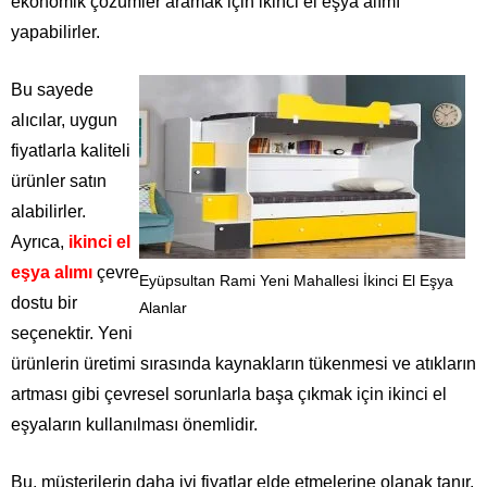
ekonomik çözümler aramak için ikinci el eşya alımı
yapabilirler.
Bu sayede
alıcılar, uygun
fiyatlarla kaliteli
ürünler satın
alabilirler.
Ayrıca,
ikinci el
eşya alımı
çevre
Eyüpsultan Rami Yeni Mahallesi İkinci El Eşya
dostu bir
Alanlar
seçenektir. Yeni
ürünlerin üretimi sırasında kaynakların tükenmesi ve atıkların
artması gibi çevresel sorunlarla başa çıkmak için ikinci el
eşyaların kullanılması önemlidir.
Bu, müşterilerin daha iyi fiyatlar elde etmelerine olanak tanır.