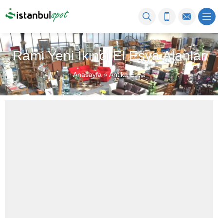
Rami Yeni İkinci El Eşya Alanlar
Anasayfa
»
Antika Eşya