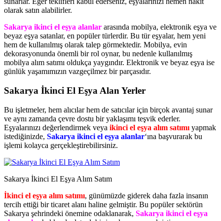
sunarlar. Eğer teklifleri kabul ederseniz, eşyalarınızı hemen nakit
olarak satın alabilirler.
Sakarya ikinci el eşya alanlar
arasında mobilya, elektronik eşya ve
beyaz eşya satanlar, en popüler türlerdir. Bu tür eşyalar, hem yeni
hem de kullanılmış olarak talep görmektedir. Mobilya, evin
dekorasyonunda önemli bir rol oynar, bu nedenle kullanılmış
mobilya alım satımı oldukça yaygındır. Elektronik ve beyaz eşya ise
günlük yaşamımızın vazgeçilmez bir parçasıdır.
Sakarya İkinci El Eşya Alan Yerler
Bu işletmeler, hem alıcılar hem de satıcılar için birçok avantaj sunar
ve aynı zamanda çevre dostu bir yaklaşımı teşvik ederler.
Eşyalarınızı değerlendirmek veya
ikinci el eşya alım satımı
yapmak
istediğinizde,
Sakarya ikinci el eşya alanlar
‘ına başvurarak bu
işlemi kolayca gerçekleştirebilirsiniz.
Sakarya İkinci El Eşya Alım Satım
İkinci el eşya alım satımı
, günümüzde giderek daha fazla insanın
tercih ettiği bir ticaret alanı haline gelmiştir. Bu popüler sektörün
Sakarya şehrindeki önemine odaklanarak,
Sakarya ikinci el eşya