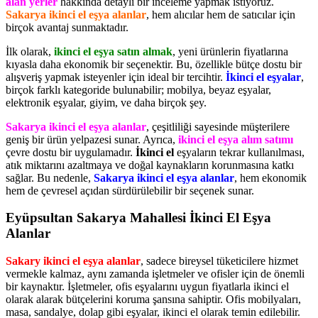
alan yerler
hakkında detaylı bir inceleme yapmak istiyoruz.
Sakarya ikinci el eşya alanlar
, hem alıcılar hem de satıcılar için
birçok avantaj sunmaktadır.
İlk olarak,
ikinci el eşya satın almak
, yeni ürünlerin fiyatlarına
kıyasla daha ekonomik bir seçenektir. Bu, özellikle bütçe dostu bir
alışveriş yapmak isteyenler için ideal bir tercihtir.
İkinci el eşyalar
,
birçok farklı kategoride bulunabilir; mobilya, beyaz eşyalar,
elektronik eşyalar, giyim, ve daha birçok şey.
Sakarya ikinci el eşya alanlar
, çeşitliliği sayesinde müşterilere
geniş bir ürün yelpazesi sunar. Ayrıca,
ikinci el eşya alım satımı
çevre dostu bir uygulamadır.
İkinci el
eşyaların tekrar kullanılması,
atık miktarını azaltmaya ve doğal kaynakların korunmasına katkı
sağlar. Bu nedenle,
Sakarya ikinci el eşya alanlar
, hem ekonomik
hem de çevresel açıdan sürdürülebilir bir seçenek sunar.
Eyüpsultan Sakarya Mahallesi İkinci El Eşya
Alanlar
Sakary ikinci el eşya alanlar
, sadece bireysel tüketicilere hizmet
vermekle kalmaz, aynı zamanda işletmeler ve ofisler için de önemli
bir kaynaktır. İşletmeler, ofis eşyalarını uygun fiyatlarla ikinci el
olarak alarak bütçelerini koruma şansına sahiptir. Ofis mobilyaları,
masa, sandalye, dolap gibi eşyalar, ikinci el olarak temin edilebilir.