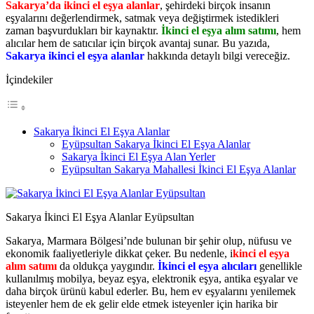
Sakarya’da ikinci el eşya alanlar
, şehirdeki birçok insanın
eşyalarını değerlendirmek, satmak veya değiştirmek istedikleri
zaman başvurdukları bir kaynaktır.
İkinci el eşya alım satımı
, hem
alıcılar hem de satıcılar için birçok avantaj sunar. Bu yazıda,
Sakarya ikinci el eşya alanlar
hakkında detaylı bilgi vereceğiz.
İçindekiler
Sakarya İkinci El Eşya Alanlar
Eyüpsultan Sakarya İkinci El Eşya Alanlar
Sakarya İkinci El Eşya Alan Yerler
Eyüpsultan Sakarya Mahallesi İkinci El Eşya Alanlar
Sakarya İkinci El Eşya Alanlar Eyüpsultan
Sakarya, Marmara Bölgesi’nde bulunan bir şehir olup, nüfusu ve
ekonomik faaliyetleriyle dikkat çeker. Bu nedenle, i
kinci el eşya
alım satımı
da oldukça yaygındır.
İkinci el eşya alıcıları
genellikle
kullanılmış mobilya, beyaz eşya, elektronik eşya, antika eşyalar ve
daha birçok ürünü kabul ederler. Bu, hem ev eşyalarını yenilemek
isteyenler hem de ek gelir elde etmek isteyenler için harika bir