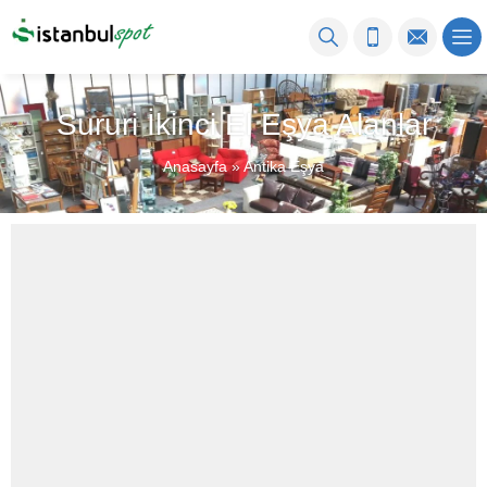
Sururi İkinci El Eşya Alanlar
Anasayfa
»
Antika Eşya