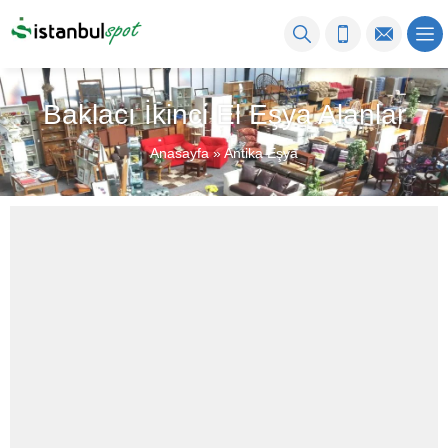
Baklacı İkinci El Eşya Alanlar
Anasayfa
»
Antika Eşya