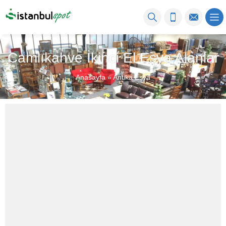
Camlıkahve İkinci El Eşya Alanlar
Anasayfa
»
Antika Eşya