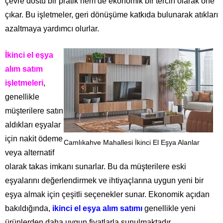
çevre dostu bir pratik hem de ekonomik bir tercih olarak öne
çıkar. Bu işletmeler, geri dönüşüme katkıda bulunarak atıkları
azaltmaya yardımcı olurlar.
İkinci el eşya
alım satım
işletmeleri
,
genellikle
müşterilere satın
aldıkları eşyalar
için nakit ödeme
Camlıkahve Mahallesi İkinci El Eşya Alanlar
veya alternatif
olarak takas imkanı sunarlar. Bu da müşterilere eski
eşyalarını değerlendirmek ve ihtiyaçlarına uygun yeni bir
eşya almak için çeşitli seçenekler sunar. Ekonomik açıdan
bakıldığında,
ikinci el eşya alım satımı
genellikle yeni
ürünlerden daha uygun fiyatlarla sunulmaktadır.