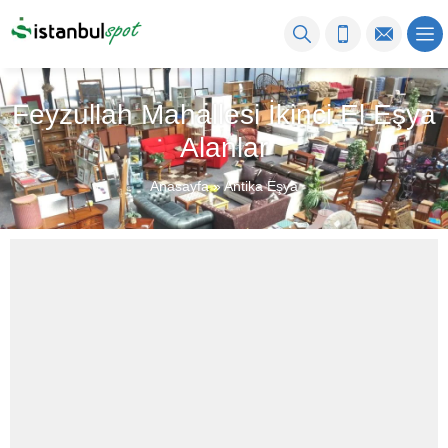
Feyzullah Mahallesi İkinci El Eşya
Alanlar
Anasayfa
»
Antika Eşya