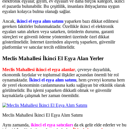
elektronik eşyalar, giyim, ev eşyaları ve daha birçok kategori, ikinci
el pazarda bulunabilir. Bu çeşitlilik, insanlara ihtiyaçlarına uygun
eşyaları kolayca bulma olanağı sağlar.
Ancak,
ikinci el eşya alım satımı
yaparken bazı dikkat edilmesi
gereken faktörler bulunmaktadır. Özellikle ikinci el elektronik
eşyaları satın alırken veya satarken, ürünlerin durumu, garanti
süreçleri ve güvenli ödeme yöntemleri üzerinde özel dikkat
gösterilmelidir. İnternet üzerinden alışveriş yaparken, güvenilir
platformlar ve satıcılar tercih edilmelidir.
Meclis Mahallesi İkinci El Eşya Alan Yerler
Meclis Mahallesi ikinci el eşya alanlar
, çevreye duyarlılık,
ekonomik faydalar ve toplumsal ilişkiler açısından önemli bir rol
oynamaktadır.
İkinci el eşya alım satımı
, hem çevreyi koruma hem
de yerel ekonominin canlanmasına katkı sağlayan bir etkinlik olarak
görülmelidir. Bu işlemi yaparken dikkatli olmak ve güvenilir
kaynaklarla çalışmak her zaman önemlidir.
Meclis Mahallesi İkinci El Eşya Alım Satımı
Aynı zamanda,
ikinci el eşya satıcıları
da ek gelir elde ederler ve bu