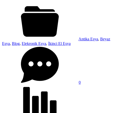
Antika Eşya
,
Beyaz
Eşya
,
Blog
,
Elekronik Eşya
,
İkinci El Eşya
0