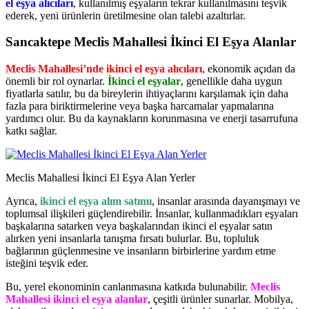
el eşya alıcıları
, kullanılmış eşyaların tekrar kullanılmasını teşvik
ederek, yeni ürünlerin üretilmesine olan talebi azaltırlar.
Sancaktepe Meclis Mahallesi İkinci El Eşya Alanlar
Meclis Mahallesi’nde ikinci el eşya alıcıları
, ekonomik açıdan da
önemli bir rol oynarlar.
İkinci el eşyalar
, genellikle daha uygun
fiyatlarla satılır, bu da bireylerin ihtiyaçlarını karşılamak için daha
fazla para biriktirmelerine veya başka harcamalar yapmalarına
yardımcı olur. Bu da kaynakların korunmasına ve enerji tasarrufuna
katkı sağlar.
Meclis Mahallesi İkinci El Eşya Alan Yerler
Ayrıca,
ikinci el eşya alım satımı
, insanlar arasında dayanışmayı ve
toplumsal ilişkileri güçlendirebilir. İnsanlar, kullanmadıkları eşyaları
başkalarına satarken veya başkalarından ikinci el eşyalar satın
alırken yeni insanlarla tanışma fırsatı bulurlar. Bu, topluluk
bağlarının güçlenmesine ve insanların birbirlerine yardım etme
isteğini teşvik eder.
Bu, yerel ekonominin canlanmasına katkıda bulunabilir.
Meclis
Mahallesi ikinci el eşya alanlar
, çeşitli ürünler sunarlar. Mobilya,