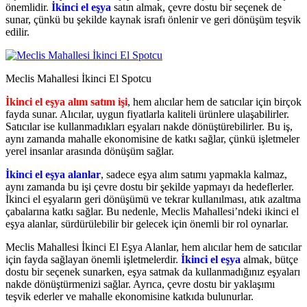
önemlidir.
İkinci el eşya
satın almak, çevre dostu bir seçenek de
sunar, çünkü bu şekilde kaynak israfı önlenir ve geri dönüşüm teşvik
edilir.
Meclis Mahallesi İkinci El Spotcu
İkinci el eşya alım satım işi
, hem alıcılar hem de satıcılar için birçok
fayda sunar. Alıcılar, uygun fiyatlarla kaliteli ürünlere ulaşabilirler.
Satıcılar ise kullanmadıkları eşyaları nakde dönüştürebilirler. Bu iş,
aynı zamanda mahalle ekonomisine de katkı sağlar, çünkü işletmeler
yerel insanlar arasında dönüşüm sağlar.
İkinci el eşya alanlar
, sadece eşya alım satımı yapmakla kalmaz,
aynı zamanda bu işi çevre dostu bir şekilde yapmayı da hedeflerler.
İkinci el eşyaların geri dönüşümü ve tekrar kullanılması, atık azaltma
çabalarına katkı sağlar. Bu nedenle, Meclis Mahallesi’ndeki ikinci el
eşya alanlar, sürdürülebilir bir gelecek için önemli bir rol oynarlar.
Meclis Mahallesi İkinci El Eşya Alanlar, hem alıcılar hem de satıcılar
için fayda sağlayan önemli işletmelerdir.
İkinci el eşya
almak, bütçe
dostu bir seçenek sunarken, eşya satmak da kullanmadığınız eşyaları
nakde dönüştürmenizi sağlar. Ayrıca, çevre dostu bir yaklaşımı
teşvik ederler ve mahalle ekonomisine katkıda bulunurlar.