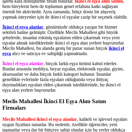
işlemi kâra dönüştürme fırsatı bulurlar.
İkinci el eşya alım satımı
,
hem bireylerin hem de toplumun genel refahına katkı sağlayan
önemli bir aktivitedir. Aynı zamanda, bütçe dostu bir alışveriş
yapmak isteyenler için de ikinci el eşyalar cazip bir seçenek olabilir.
İkinci el eşya alanlar
, günümüzde oldukça yaygın bir hizmet
sektörü haline gelmiştir. Özellikle Meclis Mahallesi gibi büyük
şehirlerde, insanlar eskimiş eşyalarını elden çıkarmak veya yeni
eşyalar almak istediklerinde ikinci el eşya alan yerlere başvururlar.
Meclis Mahallesi, bu alanda geniş bir pazar sunan birçok
ikinci el
eşya
alıcı ve satıcıya ev sahipliği yapmaktadır.
İkinci el eşya alanlar
, birçok farklı eşya türünü kabul ederler.
Bunlar arasında mobilya, beyaz eşyalar, elektronik eşyalar, giyim,
aksesuarlar ve daha birçok farklı kategori bulunur. İnsanlar
genellikle evlerinde fazla eşyaları olduğunda veya ihtiyaç
duymadıkları eşyaları elden çıkarmak istediklerinde, bu ikinci el
eşya alan yerlere başvururlar.
Meclis Mahallesi İkinci El Eşya Alım Satım
Firmaları
Meclis Mahallesi ikinci el eşya alanlar
, kaliteli ve işlevsel eşyaları
uygun fiyatlara sunarlar. Bu nedenle, özellikle öğrenciler, yeni
taşınanlar veya dar bir bütçeye sahip olanlar için bu yerler oldukça