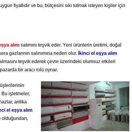
uygun fiyatlıdır ve bu, bütçesini sıkı tutmak isteyen kişiler için
 eşya alım
satımını teşvik eder. Yeni ürünlerin üretimi, doğal
sera gazlarının salınımına neden olur.
İkinci el eşya alım
ılmasını teşvik ederek çevre üzerindeki olumsuz etkileri
 pazarda bir aracı rolü oynar.
üşterilerinin
 Bu işletmeler,
hazlar, antika
nci el eşya alım
ip olduğundan,