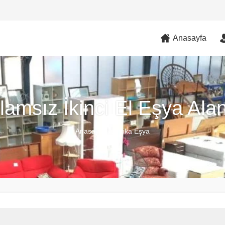
Anasayfa
lamsız İkinci El Eşya Alan
Anasayfa
»
Antika Eşya