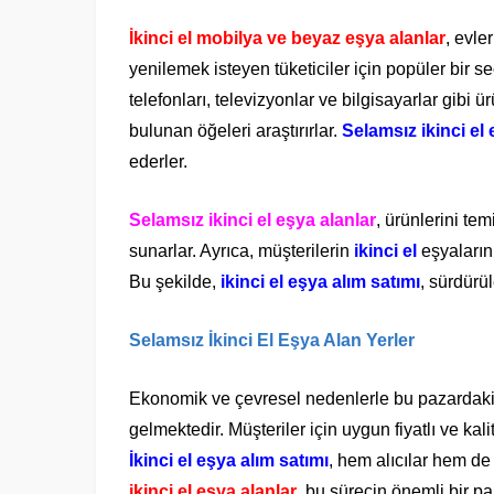
İkinci el mobilya ve beyaz eşya alanlar
, evle
yenilemek isteyen tüketiciler için popüler bir seç
telefonları, televizyonlar ve bilgisayarlar gibi ü
bulunan öğeleri araştırırlar.
Selamsız ikinci el 
ederler.
Selamsız ikinci el eşya alanlar
, ürünlerini tem
sunarlar. Ayrıca, müşterilerin
ikinci el
eşyalarını
Bu şekilde,
ikinci el eşya alım satımı
, sürdürül
Selamsız İkinci El Eşya Alan Yerler
Ekonomik ve çevresel nedenlerle bu pazardaki t
gelmektedir. Müşteriler için uygun fiyatlı ve kal
İkinci el eşya alım satımı
, hem alıcılar hem de
ikinci el eşya alanlar
, bu sürecin önemli bir pa