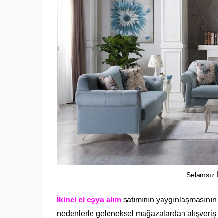
Selamsız İ
İkinci el eşya alım
satımının yaygınlaşmasının 
nedenlerle geleneksel mağazalardan alışveriş ya