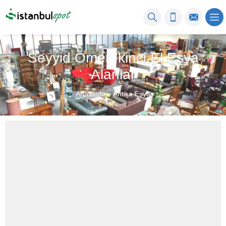
Seyyid Ömer İkinci El Eşya
Alanlar
Anasayfa
»
Antika Eşya