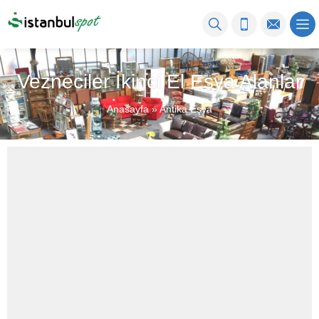
Vezneciler İkinci El Eşya Alanlar
Anasayfa
»
Antika Eşya