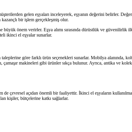
 müşterilerden gelen eşyaları inceleyerek, eşyanın değerini belirler. De
n kazançlı bir işlem gerçekleşmiş olur.
 büyük önem verirler. Eşya alımı sırasında dürüstlük ve güvenilirlik ilk
i ikinci el eşyalar sunarlar.
n taleplerine göre farklı ürün seçenekleri sunarlar. Mobilya alanında, kol
ı, çamaşır makineleri gibi ürünler sıkça bulunur. Ayrıca, antika ve koleks
de çevresel açıdan önemli bir faaliyettir. İkinci el eşyaların kullanılm
an kişiler, bütçelerine katkı sağlarlar.