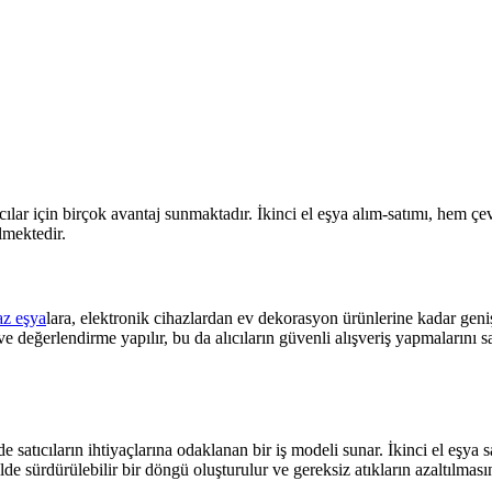
ıcılar için birçok avantaj sunmaktadır. İkinci el eşya alım-satımı, hem çe
lmektedir.
az eşya
lara, elektronik cihazlardan ev dekorasyon ürünlerine kadar geni
e değerlendirme yapılır, bu da alıcıların güvenli alışveriş yapmalarını sa
de satıcıların ihtiyaçlarına odaklanan bir iş modeli sunar. İkinci el eşya 
kilde sürdürülebilir bir döngü oluşturulur ve gereksiz atıkların azaltılması