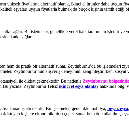
rın yüksek fiyatlarına alternatif olarak, ikinci el ürünler daha uygun fiyat
liteli eşyaları uygun fiyatlarla bulmak da birçok kişinin tercih ettiği bi
atkı sağlar. Bu işletmeler, genellikle yerel halk tarafından işletilir ve y
sine katkı sağlar.
en hem de pratik bir alternatif sunar. Zeytinburnu’da bu işletmeleri ziyare
tmeler, Zeytinburnu’nun alışveriş deneyimini zenginleştirirken, sosyal 
potansiyeli ile dikkat çekmektedir. Bu nedenle
Zeytinburnu bölgesinde 
ır. Bu yazıda, Zeytinburnu Telsiz
ikinci el eşya alanlar
hakkında bilgi ve
satışa sunan işletmelerdir. Bu işletmeler, genellikle mobilya,
beyaz eşya
lmak isteyen kişilere ekonomik bir seçenek sunar hem de kullanılmış eşy