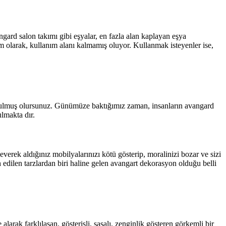
ard salon takımı gibi eşyalar, en fazla alan kaplayan eşya
kım olarak, kullanım alanı kalmamış oluyor. Kullanmak isteyenler ise,
kurtulmuş olursunuz. Günümüze baktığımız zaman, insanların avangard
lmakta dır.
everek aldığınız mobilyalarınızı kötü gösterip, moralinizi bozar ve sizi
 edilen tarzlardan biri haline gelen avangart dekorasyon olduğu belli
arak farklılaşan, gösterişli, şaşalı, zenginlik gösteren görkemli bir