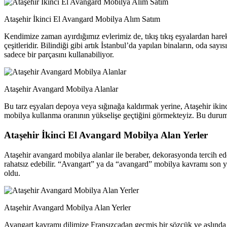
Ataşehir İkinci El Avangard Mobilya Alım Satım
Kendimize zaman ayırdığımız evlerimiz de, tıkış tıkış eşyalardan har
çeşitleridir. Bilindiği gibi artık İstanbul’da yapılan binaların, oda 
sadece bir parçasını kullanabiliyor.
Ataşehir Avangard Mobilya Alanlar
Bu tarz eşyaları depoya veya sığınağa kaldırmak yerine, Ataşehir iki
mobilya kullanma oranının yükselişe geçtiğini görmekteyiz. Bu durum
Ataşehir İkinci El Avangard Mobilya Alan Yerler
Ataşehir avangard mobilya alanlar ile beraber, dekorasyonda tercih edec
rahatsız edebilir. “Avangart” ya da “avangard” mobilya kavramı son yıl
oldu.
Ataşehir Avangard Mobilya Alan Yerler
Avangart kavramı dilimize Fransızcadan geçmiş bir sözcük ve aslında ask