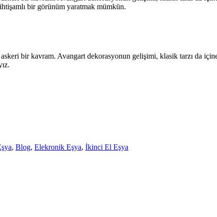
e ihtişamlı bir görünüm yaratmak mümkün.
eri bir kavram. Avangart dekorasyonun gelişimi, klasik tarzı da içine al
yız.
Eşya
,
Blog
,
Elekronik Eşya
,
İkinci El Eşya