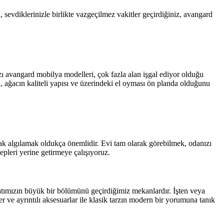
 sevdiklerinizle birlikte vazgeçilmez vakitler geçirdiğiniz, avangard
azı avangard mobilya modelleri, çok fazla alan işgal ediyor olduğu
n, ağacın kaliteli yapısı ve üzerindeki el oyması ön planda olduğunu
larak algılamak oldukça önemlidir. Evi tam olarak görebilmek, odanızı
lepleri yerine getirmeye çalışıyoruz.
yatımızın büyük bir bölümünü geçirdiğimiz mekanlardır. İşten veya
 ve ayrıntılı aksesuarlar ile klasik tarzın modern bir yorumuna tanık