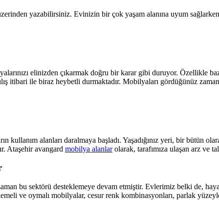
üzerinden yazabilirsiniz. Evinizin bir çok yaşam alanına uyum sağlarken,
ilyalarınızı elinizden çıkarmak doğru bir karar gibi duruyor. Özellikle b
pılış itibari ile biraz heybetli durmaktadır. Mobilyaları gördüğünüz zama
ların kullanım alanları daralmaya başladı. Yaşadığınız yeri, bir bütün o
ır. Ataşehir avangard
mobilya alanlar
olarak, tarafımıza ulaşan arz ve ta
r
r zaman bu sektörü desteklemeye devam etmiştir. Evlerimiz belki de, ha
lemeli ve oymalı mobilyalar, cesur renk kombinasyonları, parlak yüzeyler