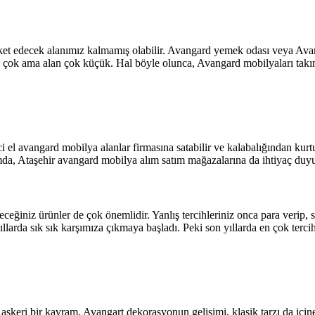
eket edecek alanımız kalmamış olabilir. Avangard yemek odası veya Avang
sayısı çok ama alan çok küçük. Hal böyle olunca, Avangard mobilyaları ta
nci el avangard mobilya alanlar firmasına satabilir ve kalabalığından 
da, Ataşehir avangard mobilya alım satım mağazalarına da ihtiyaç duyu
eğiniz ürünler de çok önemlidir. Yanlış tercihleriniz onca para verip, s
larda sık sık karşımıza çıkmaya başladı. Peki son yıllarda en çok tercih
eri bir kavram. Avangart dekorasyonun gelişimi, klasik tarzı da içine al